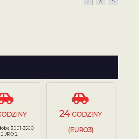
A
A
A
24
GODZINY
GODZINY
 doba 3001-3500
(EURO3)
 EURO 2