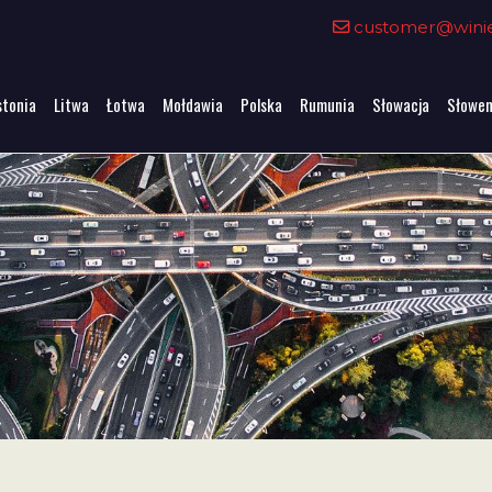
customer@winiet
stonia
Litwa
Łotwa
Mołdawia
Polska
Rumunia
Słowacja
Słowen