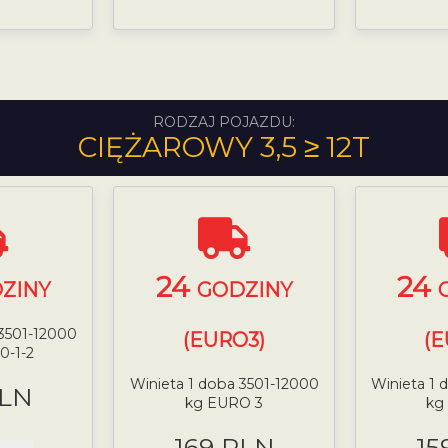
RODZAJ POJAZDU:
CIĘŻAROWY 3,5 ≥ 12T
24
24
ZINY
GODZINY
 3501-12000
(EURO3)
(E
0-1-2
Winieta 1 doba 3501-12000
Winieta 1 
PLN
kg EURO 3
kg
169 PLN
15