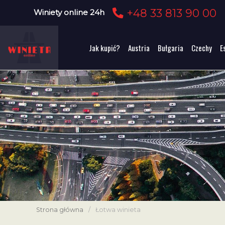
+48 33 813 90 00
Winiety online 24h
Jak kupić?
Austria
Bułgaria
Czechy
E
Strona główna
/
Łotwa winieta