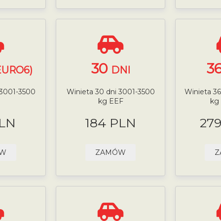
30
3
EURO6)
DNI
 3001-3500
Winieta 30 dni 3001-3500
Winieta 36
kg EEF
kg
PLN
184 PLN
27
ÓW
ZAMÓW
Z