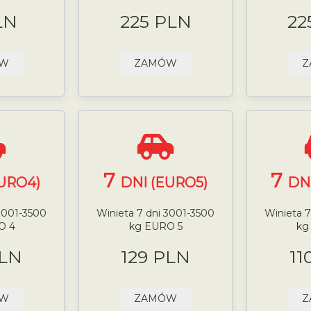
LN
225 PLN
22
ÓW
ZAMÓW
Z
7
7
URO4)
DNI (EURO5)
DN
 3001-3500
Winieta 7 dni 3001-3500
Winieta 7
O 4
kg EURO 5
kg
PLN
129 PLN
11
ÓW
ZAMÓW
Z