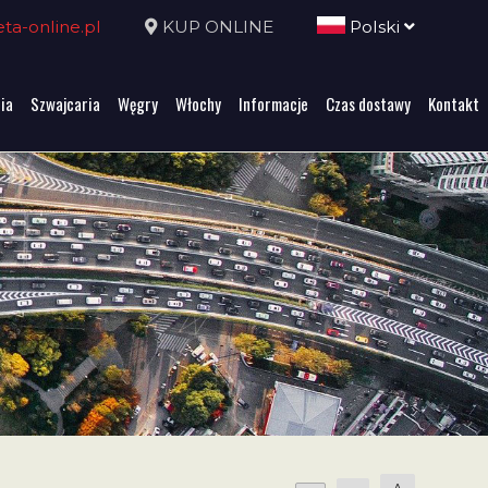
a-online.pl
KUP ONLINE
Polski
ia
Szwajcaria
Węgry
Włochy
Informacje
Czas dostawy
Kontakt