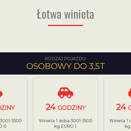
Łotwa winieta
RODZAJ POJAZDU:
OSOBOWY DO 3,5T
24
24
ZINY
GODZINY
 3001-3500
Winieta 1 doba 3001-3500
Winieta 1
O 0
kg EURO 1
kg