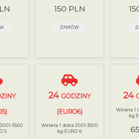
PLN
150 PLN
15
ÓW
ZAMÓW
Z
24
24
ZINY
GODZINY
Winieta 1
5)
(EURO6)
kg 
 3001-3500
Winieta 1 doba 3001-3500
6
O 5
kg EURO 6