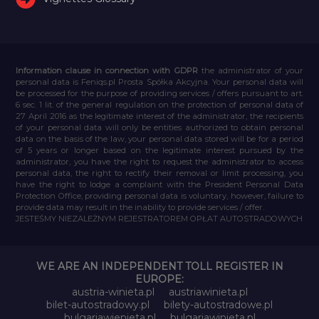
Information clause in connection with GDPR
the administrator of your
personal data is Feniqs.pl Prosta Spółka Akcyjna. Your personal data will
be processed for the purpose of providing services / offers pursuant to art.
6 sec. 1 lit. of the general regulation on the protection of personal data of
27 April 2016 as the legitimate interest of the administrator, the recipients
of your personal data will only be entities authorized to obtain personal
data on the basis of the law, your personal data stored will be for a period
of 5 years or longer based on the legitimate interest pursued by the
administrator, you have the right to request the administrator to access
personal data, the right to rectify their removal or limit processing, you
have the right to lodge a complaint with the President Personal Data
Protection Office, providing personal data is voluntary, however, failure to
provide data may result in the inability to provide services / offer.
JESTEŚMY NIEZALEŻNYM REJESTRATOREM OPŁAT AUTOSTRADOWYCH
WE ARE AN INDEPENDENT TOLL REGISTER IN
EUROPE:
austria-winieta.pl
austriawinieta.pl
bilet-autostradowy.pl
bilety-autostradowe.pl
bulgariawienieta.pl
bulgariawinieta.pl