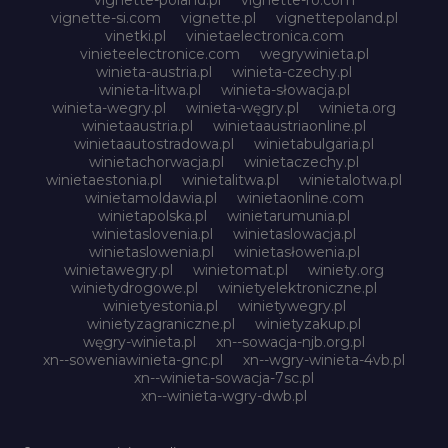
vignette-si.com
vignette.pl
vignettepoland.pl
vinetki.pl
vinietaelectronica.com
vinieteelectronice.com
wegrywinieta.pl
winieta-austria.pl
winieta-czechy.pl
winieta-litwa.pl
winieta-słowacja.pl
winieta-wegry.pl
winieta-węgry.pl
winieta.org
winietaaustria.pl
winietaaustriaonline.pl
winietaautostradowa.pl
winietabulgaria.pl
winietachorwacja.pl
winietaczechy.pl
winietaestonia.pl
winietalitwa.pl
winietalotwa.pl
winietamoldawia.pl
winietaonline.com
winietapolska.pl
winietarumunia.pl
winietaslovenia.pl
winietaslowacja.pl
winietaslowenia.pl
winietasłowenia.pl
winietawegry.pl
winietomat.pl
winiety.org
winietydrogowe.pl
winietyelektroniczne.pl
winietyestonia.pl
winietywegry.pl
winietyzagraniczne.pl
winietyzakup.pl
węgry-winieta.pl
xn--sowacja-njb.org.pl
xn--soweniawinieta-gnc.pl
xn--wgry-winieta-4vb.pl
xn--winieta-sowacja-7sc.pl
xn--winieta-wgry-dwb.pl