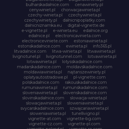
bulharskadalnice.com
cenawiniety.pl
cenywiniet.pl
chorwacjawinieta.pl
czechy-winieta.pl
czechywinieta.pl
czechywiniety.pl
dalnicnipoplatky.com
dalnicniznamka.eu
digital-vignette.de
e-vignette.pl
e-winieta.eu
edalnice.org
edalnice.pl
electronicavinieta.com
electroniceviniete.com
estoniawinieta.pl
estonskadalnice.com
ewinieta.pl
info365.pl
litvadalnice.com
litwa-winieta.pl
litwawinieta.pl
livignotunel.pl
livignotunnel.com
lotvawinieta.pl
lotwawinieta.pl
lotysskadalnice.com
madarskadalnice.com
moldavskadalnice.com
moldawiawinieta.pl
najtanszewiniety.pl
oplatyautostradowe.pl
pl-vignette.com
polskadalnice.com
rakouskadalnice.com
rumuniawinieta.pl
rumunskadalnice.com
sloveniawinieta.pl
slovenskadalnice.com
slovinskadalnice.com
slowacja-winieta.pl
slowacjawinieta.pl
sloweniawinieta.pl
svycarskadalnice.com
szwajcariawinieta.pl
słoweniawinieta.pl
tunellivigno.pl
vignette-at.com
vignette-bg.com
vignette-cz.com
vignette-pl.com
vignette-poland.pl
vignette-ro.com