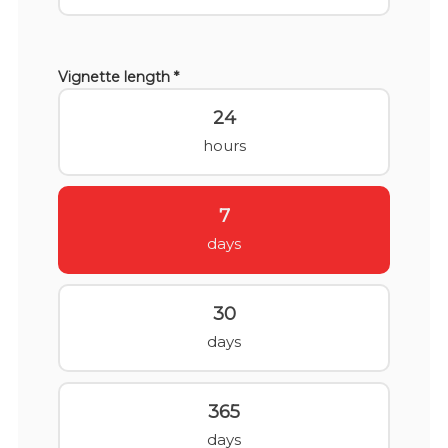
Vignette length *
24
hours
7
days
30
days
365
days