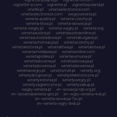
vignette-si.com
vignette.pl
vignettepoland.pl
vinetki.pl
vinietaelectronica.com
vinieteelectronice.com
wegrywinieta.pl
winieta-austria.pl
winieta-czechy.pl
winieta-litwa.pl
winieta-słowacja.pl
winieta-wegry.pl
winieta-węgry.pl
winieta.org
winietaaustria.pl
winietaaustriaonline.pl
winietaautostradowa.pl
winietabulgaria.pl
winietachorwacja.pl
winietaczechy.pl
winietaestonia.pl
winietalitwa.pl
winietalotwa.pl
winietamoldawia.pl
winietaonline.com
winietapolska.pl
winietarumunia.pl
winietaslovenia.pl
winietaslowacja.pl
winietaslowenia.pl
winietasłowenia.pl
winietawegry.pl
winietomat.pl
winiety.org
winietydrogowe.pl
winietyelektroniczne.pl
winietyestonia.pl
winietywegry.pl
winietyzagraniczne.pl
winietyzakup.pl
węgry-winieta.pl
xn--sowacja-njb.org.pl
xn--soweniawinieta-gnc.pl
xn--wgry-winieta-4vb.pl
xn--winieta-sowacja-7sc.pl
xn--winieta-wgry-dwb.pl