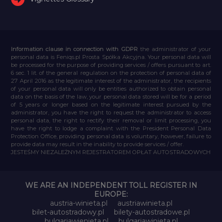
Information clause in connection with GDPR
the administrator of your
personal data is Feniqs.pl Prosta Spółka Akcyjna. Your personal data will
be processed for the purpose of providing services / offers pursuant to art.
6 sec. 1 lit. of the general regulation on the protection of personal data of
27 April 2016 as the legitimate interest of the administrator, the recipients
of your personal data will only be entities authorized to obtain personal
data on the basis of the law, your personal data stored will be for a period
of 5 years or longer based on the legitimate interest pursued by the
administrator, you have the right to request the administrator to access
personal data, the right to rectify their removal or limit processing, you
have the right to lodge a complaint with the President Personal Data
Protection Office, providing personal data is voluntary, however, failure to
provide data may result in the inability to provide services / offer.
JESTEŚMY NIEZALEŻNYM REJESTRATOREM OPŁAT AUTOSTRADOWYCH
WE ARE AN INDEPENDENT TOLL REGISTER IN
EUROPE:
austria-winieta.pl
austriawinieta.pl
bilet-autostradowy.pl
bilety-autostradowe.pl
bulgariawienieta.pl
bulgariawinieta.pl