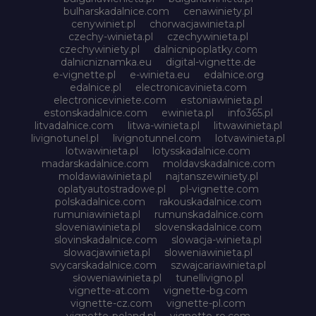
bulharskadalnice.com
cenawiniety.pl
cenywiniet.pl
chorwacjawinieta.pl
czechy-winieta.pl
czechywinieta.pl
czechywiniety.pl
dalnicnipoplatky.com
dalnicniznamka.eu
digital-vignette.de
e-vignette.pl
e-winieta.eu
edalnice.org
edalnice.pl
electronicavinieta.com
electroniceviniete.com
estoniawinieta.pl
estonskadalnice.com
ewinieta.pl
info365.pl
litvadalnice.com
litwa-winieta.pl
litwawinieta.pl
livignotunel.pl
livignotunnel.com
lotvawinieta.pl
lotwawinieta.pl
lotysskadalnice.com
madarskadalnice.com
moldavskadalnice.com
moldawiawinieta.pl
najtanszewiniety.pl
oplatyautostradowe.pl
pl-vignette.com
polskadalnice.com
rakouskadalnice.com
rumuniawinieta.pl
rumunskadalnice.com
sloveniawinieta.pl
slovenskadalnice.com
slovinskadalnice.com
slowacja-winieta.pl
slowacjawinieta.pl
sloweniawinieta.pl
svycarskadalnice.com
szwajcariawinieta.pl
słoweniawinieta.pl
tunellivigno.pl
vignette-at.com
vignette-bg.com
vignette-cz.com
vignette-pl.com
vignette-poland.pl
vignette-ro.com