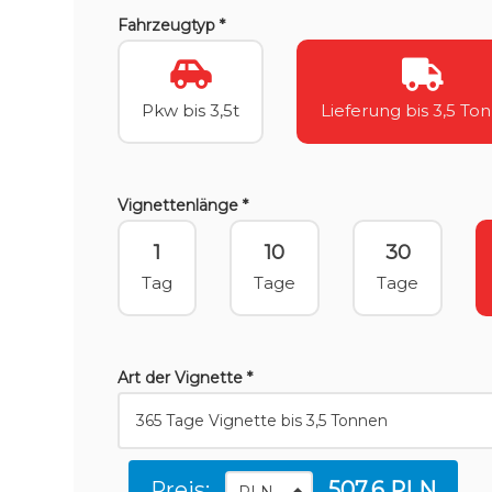
Fahrzeugtyp *
Pkw bis 3,5t
Lieferung bis 3,5 To
Vignettenlänge *
1
10
30
Tag
Tage
Tage
Art der Vignette *
Preis:
507.6 PLN