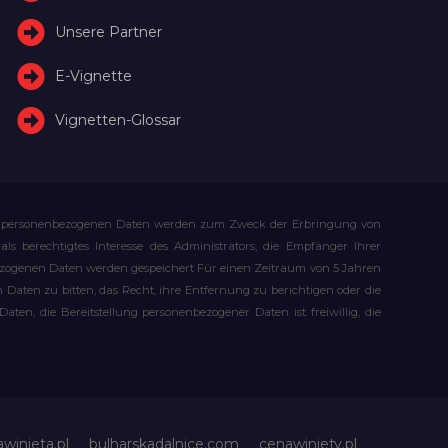
Unsere Partner
E-Vignette
Vignetten-Glossar
Ihre personenbezogenen Daten werden zum Zweck der Erbringung von
s berechtigtes Interesse des Administrators, die Empfänger Ihrer
bezogenen Daten werden gespeichert Für einen Zeitraum von 5 Jahren
Daten zu bitten, das Recht, ihre Entfernung zu berichtigen oder die
n, die Bereitstellung personenbezogener Daten ist freiwillig, die
awinieta.pl
bulharskadalnice.com
cenawiniety.pl