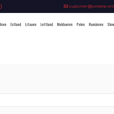
0
customer@winieta-onli
hien
Estland
Litauen
Lettland
Moldawien
Polen
Rumänien
Slow
Vignettenkauf - Slowakei