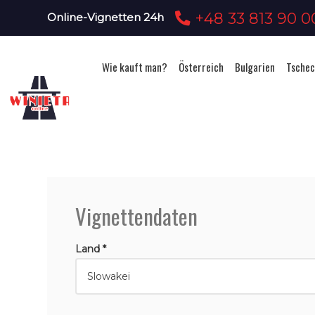
+48 33 813 90 0
Online-Vignetten 24h
Wie kauft man?
Österreich
Bulgarien
Tschec
Vignettendaten
Land *