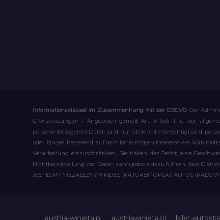
Informationsklausel im Zusammenhang mit der DSGVO
Der Admini
Dienstleistungen / Angeboten gemäß Art. 6 Sek. 1 lit. der allge
personenbezogenen Daten sind nur Stellen, die berechtigt sind, pe
oder länger, basierend auf dem berechtigten Interesse des Administ
Verarbeitung einzuschränken, Sie haben das Recht, eine Beschwerd
Nichtbereitstellung von Daten kann jedoch dazu führen, dass Dienst
JESTEŚMY NIEZALEŻNYM REJESTRATOREM OPŁAT AUTOSTRADO
austria-winieta.pl
austriawinieta.pl
bilet-autostr