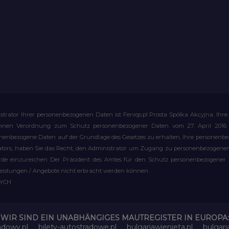
strator Ihrer personenbezogenen Daten ist Feniqs.pl Prosta Spółka Akcyjna. 
meinen Verordnung zum Schutz personenbezogener Daten vom 27. April 2016 al
rsonenbezogene Daten auf der Grundlage des Gesetzes zu erhalten, Ihre personen
rators, haben Sie das Recht, den Administrator um Zugang zu personenbezogenen 
e einzureichen Der Präsident des Amtes für den Schutz personenbezogener Date
leistungen / Angebote nicht erbracht werden können.
WYCH
WIR SIND EIN UNABHÄNGIGES MAUTREGISTER IN EUROPA:
adowy.pl
bilety-autostradowe.pl
bulgariawienieta.pl
bulgari