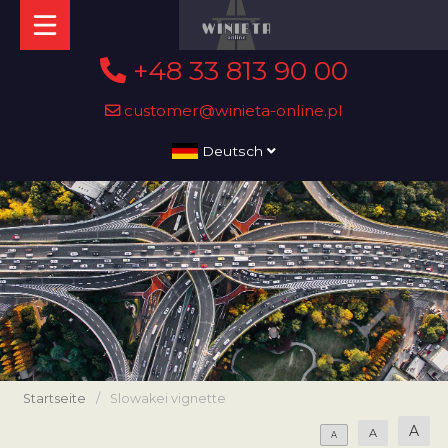
+48 33 813 90 00
customer@winieta-online.pl
Deutsch
Startseite
/
Slowakei vignette
A
A
A