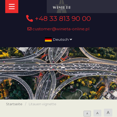
+48 33 813 90 00
customer@winieta-online.pl
Deutsch
Startseite
/
Litauen vignette
A
A
A