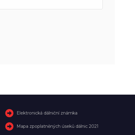
Elektronická dálniční známka
Mapa zpoplatněných úseků dálnic 2021