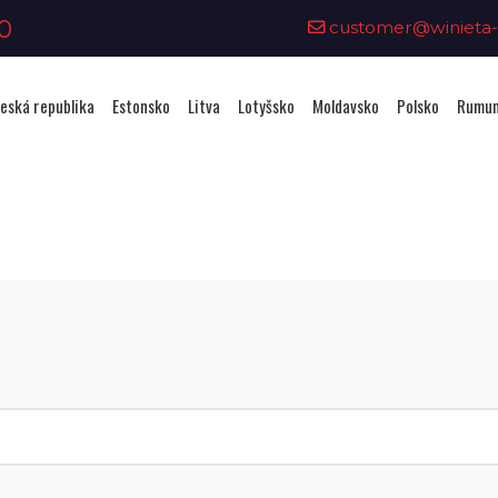
0
customer@winieta-o
eská republika
Estonsko
Litva
Lotyšsko
Moldavsko
Polsko
Rumun
Zakoupení viněty - Slovinsko