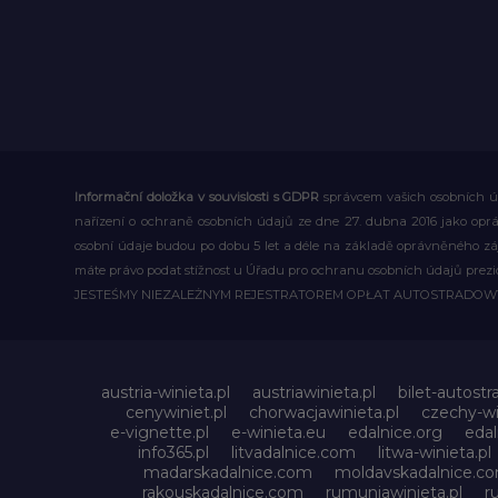
Informační doložka v souvislosti s GDPR
správcem vašich osobních úd
nařízení o ochraně osobních údajů ze dne 27. dubna 2016 jako op
osobní údaje budou po dobu 5 let a déle na základě oprávněného z
máte právo podat stížnost u Úřadu pro ochranu osobních údajů prezi
JESTEŚMY NIEZALEŻNYM REJESTRATOREM OPŁAT AUTOSTRADO
austria-winieta.pl
austriawinieta.pl
bilet-autostr
cenywiniet.pl
chorwacjawinieta.pl
czechy-wi
e-vignette.pl
e-winieta.eu
edalnice.org
edal
info365.pl
litvadalnice.com
litwa-winieta.pl
madarskadalnice.com
moldavskadalnice.c
rakouskadalnice.com
rumuniawinieta.pl
r