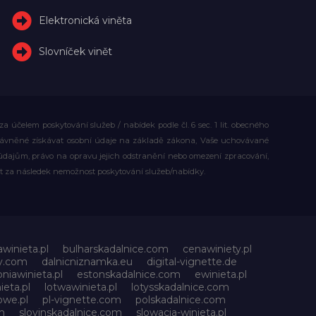
Elektronická viněta
Slovníček vinět
účelem poskytování služeb / nabídek podle čl. 6 sec. 1 lit. obecného
rávněné získávat osobní údaje na základě zákona, Vaše uchovávané
dajům, právo na opravu jejich odstranění nebo omezení zpracování,
t za následek nemožnost poskytování služeb/nabídky.
awinieta.pl
bulharskadalnice.com
cenawiniety.pl
ky.com
dalnicniznamka.eu
digital-vignette.de
niawinieta.pl
estonskadalnice.com
ewinieta.pl
ieta.pl
lotwawinieta.pl
lotysskadalnice.com
owe.pl
pl-vignette.com
polskadalnice.com
m
slovinskadalnice.com
slowacja-winieta.pl