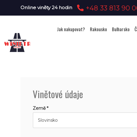
+48 33 813 90 0
Online viněty 24 hodin
Jak nakupovat?
Rakousko
Bulharsko
Č
Vinětové údaje
Země *