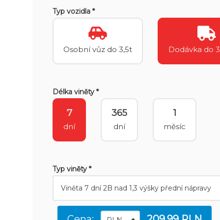
Typ vozidla *
Osobní vůz do 3,5t
Dodávka do 3
Délka viněty *
7
365
1
dní
dní
měsíc
Typ viněty *
Cena:
209.99 PLN