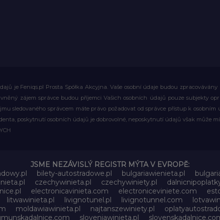
ajů je Feniqs.pl Prosta Spółka Akcyjna. Vaše osobní údaje budou zpracovávány za 
rávněný zájem správce budou příjemci Vašich osobních údajů pouze subjekty op
ájmu sledovaného správcem máte právo požadovat od správce přístup k osobním ú
denta, poskytnutí osobních údajů je dobrovolné, neposkytnutí údajů však může mí
WYCH
JSME NEZÁVISLÝ REGISTR MÝTA V EVROPĚ:
adowy.pl
bilety-autostradowe.pl
bulgariawienieta.pl
bulgari
nieta.pl
czechywinieta.pl
czechywiniety.pl
dalnicnipoplat
nice.pl
electronicavinieta.com
electroniceviniete.com
esto
litwawinieta.pl
livignotunel.pl
livignotunnel.com
lotvawin
om
moldawiawinieta.pl
najtanszewiniety.pl
oplatyautostrad
umunskadalnice.com
sloveniawinieta.pl
slovenskadalnice.co