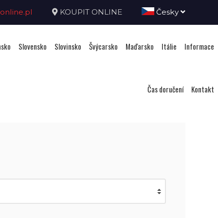
nline.pl
KOUPIT ONLINE
Česky
sko
Slovensko
Slovinsko
Švýcarsko
Maďarsko
Itálie
Informace
Čas doručení
Kontakt