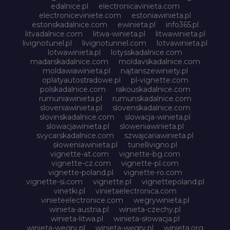
edalnice.pl
electronicavinieta.com
electroniceviniete.com
estoniawinieta.pl
estonskadalnice.com
ewinieta.pl
info365.pl
litvadalnice.com
litwa-winieta.pl
litwawinieta.pl
livignotunel.pl
livignotunnel.com
lotvawinieta.pl
lotwawinieta.pl
lotysskadalnice.com
madarskadalnice.com
moldavskadalnice.com
moldawiawinieta.pl
najtanszewiniety.pl
oplatyautostradowe.pl
pl-vignette.com
polskadalnice.com
rakouskadalnice.com
rumuniawinieta.pl
rumunskadalnice.com
sloveniawinieta.pl
slovenskadalnice.com
slovinskadalnice.com
slowacja-winieta.pl
slowacjawinieta.pl
sloweniawinieta.pl
svycarskadalnice.com
szwajcariawinieta.pl
słoweniawinieta.pl
tunellivigno.pl
vignette-at.com
vignette-bg.com
vignette-cz.com
vignette-pl.com
vignette-poland.pl
vignette-ro.com
vignette-si.com
vignette.pl
vignettepoland.pl
vinetki.pl
vinietaelectronica.com
vinieteelectronice.com
wegrywinieta.pl
winieta-austria.pl
winieta-czechy.pl
winieta-litwa.pl
winieta-słowacja.pl
winieta-wegry.pl
winieta-węgry.pl
winieta.org