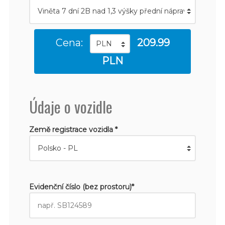
Cena:
209.99
PLN
Údaje o vozidle
Země registrace vozidla *
Evidenční číslo (bez prostoru)*