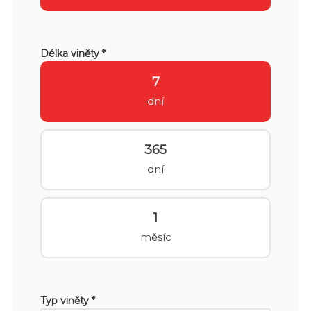
Délka viněty *
7
dní
365
dní
1
měsíc
Typ viněty *