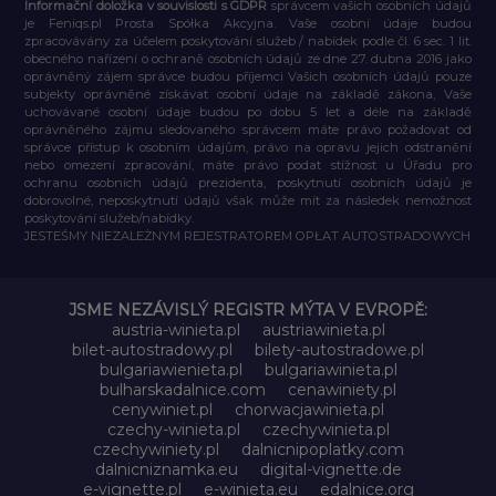
Informační doložka v souvislosti s GDPR
správcem vašich osobních údajů
je Feniqs.pl Prosta Spółka Akcyjna. Vaše osobní údaje budou
zpracovávány za účelem poskytování služeb / nabídek podle čl. 6 sec. 1 lit.
obecného nařízení o ochraně osobních údajů ze dne 27. dubna 2016 jako
oprávněný zájem správce budou příjemci Vašich osobních údajů pouze
subjekty oprávněné získávat osobní údaje na základě zákona, Vaše
uchovávané osobní údaje budou po dobu 5 let a déle na základě
oprávněného zájmu sledovaného správcem máte právo požadovat od
správce přístup k osobním údajům, právo na opravu jejich odstranění
nebo omezení zpracování, máte právo podat stížnost u Úřadu pro
ochranu osobních údajů prezidenta, poskytnutí osobních údajů je
dobrovolné, neposkytnutí údajů však může mít za následek nemožnost
poskytování služeb/nabídky.
JESTEŚMY NIEZALEŻNYM REJESTRATOREM OPŁAT AUTOSTRADOWYCH
JSME NEZÁVISLÝ REGISTR MÝTA V EVROPĚ:
austria-winieta.pl
austriawinieta.pl
bilet-autostradowy.pl
bilety-autostradowe.pl
bulgariawienieta.pl
bulgariawinieta.pl
bulharskadalnice.com
cenawiniety.pl
cenywiniet.pl
chorwacjawinieta.pl
czechy-winieta.pl
czechywinieta.pl
czechywiniety.pl
dalnicnipoplatky.com
dalnicniznamka.eu
digital-vignette.de
e-vignette.pl
e-winieta.eu
edalnice.org