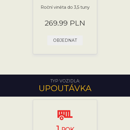
Roční viněta do 3,5 tuny
269.99 PLN
OBJEDNAT
TYP VOZIDLA:
UPOUTÁVKA
1
ROK