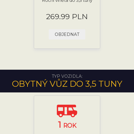
Roční viněta do 3,5 tuny
269.99 PLN
OBJEDNAT
TYP VOZIDLA:
OBYTNÝ VŮZ DO 3,5 TUNY
1
ROK