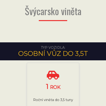
Švýcarsko viněta
TYP VOZIDLA:
OSOBNÍ VŮZ DO 3,5T
1
ROK
Roční viněta do 3,5 tuny