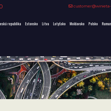
0
customer@winieta-o
eská republika
Estonsko
Litva
Lotyšsko
Moldavsko
Polsko
Rumun