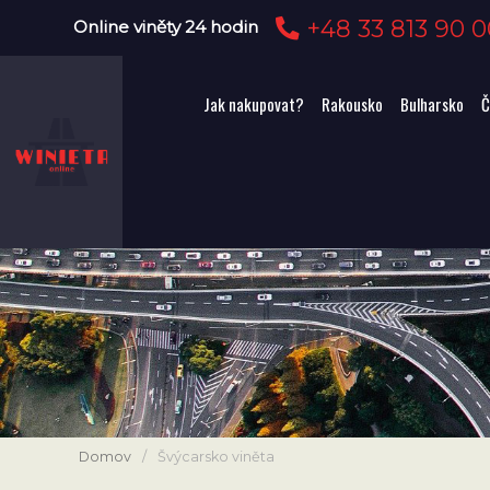
+48 33 813 90 0
Online viněty 24 hodin
Jak nakupovat?
Rakousko
Bulharsko
Č
Domov
/
Švýcarsko viněta